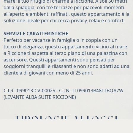
mare: il tuo rifugio di charme a Riccione. A soli 50 metri
dalla spiaggia, con tre terrazze per piacevoli momenti
all'aperto e ambienti raffinati, questo appartamento è la
soluzione ideale per chi cerca privacy, relax e comfort.
SERVIZI E CARATTERISTICHE
Perfetto per vacanze in famiglia o in coppia con un
tocco di eleganza, questo appartamento vicino al mare
a Riccione ti aspetta al terzo piano di una palazzina con
ascensore. Questi appartamenti sono pensati per
soggiorni tranquilli e rilassanti e non sono adatti ad una
clientela di giovani con meno di 25 anni.
C.I.R.: 099013-CV-00025 - C.I.N.: IT099013B48LTBQA7W
(LEVANTE ALBA SUITE RICCIONE)
TIPOLOGIE ALLOGGI
— scegli la tua